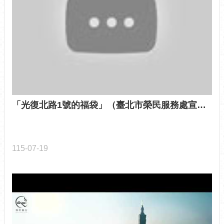
訊
公
開
防
救
災
資
訊
網
「光復北路1號的福袋」（臺北市榮民服務處宣導）
（The
Information
of
Disaster
115-07-19
Prevention）
觀
光
休
閒
網