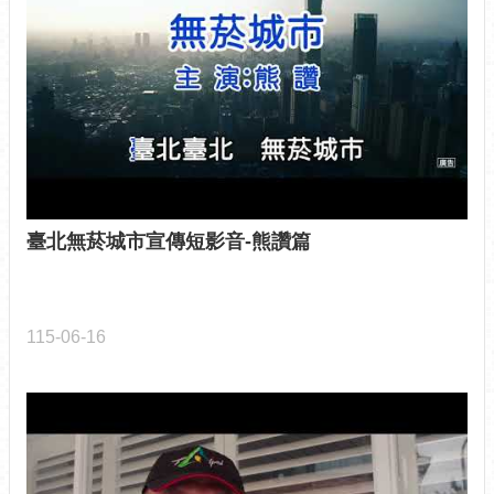
網
相
連
申
請
案
件-
台
北
臺北無菸城市宣傳短影音-熊讚篇
服
務
通
115-06-16
無
障
礙
專
區
統