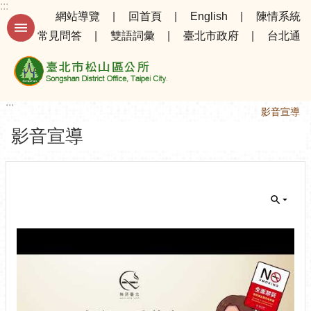
:::
跳到主要內容區塊
網站導覽
回首頁
English
陳情系統
常見問答
雙語詞彙
臺北市政府
台北通
進
階
搜
尋
:::
:::
首頁
影音宣導
影音宣導
公
告
資
訊
選
務
專
區
機
關