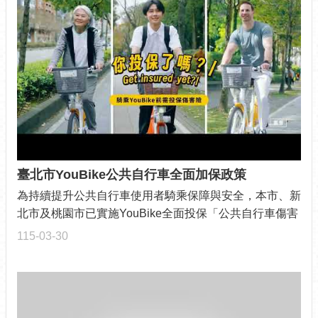
網
站
導
覽
回
首
頁
English
陳
臺北市YouBike公共自行車全面加保政策
情
系
為持續提升公共自行車使用者騎乘保障與安全，本市、新
統
北市及桃園市已實施YouBike全面投保「公共自行車傷害
險」政策，單次...
常
115-03-30
見
問
答
雙