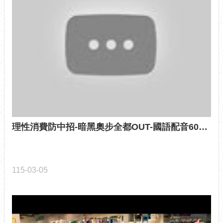
語
詞
彙
臺
北
市
政
府
台
北
通
理性消費防中招-暗黑奧步全都OUT-國語配音60秒版
隱
私
權
115-03-05
及
資
訊
安
全