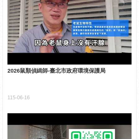
計
資
料
專
區
開
放
資
料
專
2026鼠類偵緝師-臺北市政府環境保護局
區
個
人
115-06-16
資
料
保
護
專
區