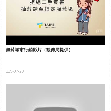
介
紹
認
識
松
山
為
無菸城市行銷影片（觀傳局提供）
民
服
務
115-07-20
鄰
里
資
訊
政
府
資