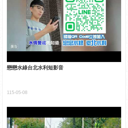
性
別
平
等
專
區
業
務
推
動
戀戀水綠台北水利短影音
成
果
電
115-05-08
子
公
告
欄