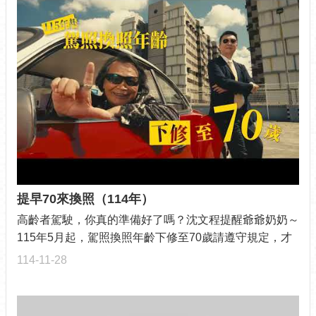
提早70來換照（114年）
高齡者駕駛，你真的準備好了嗎？沈文程提醒爺爺奶奶～
115年5月起，駕照換照年齡下修至70歲請遵守規定，才
能安心趴趴走喔！
114-11-28