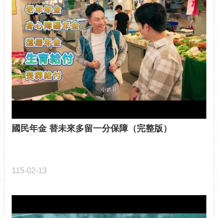
政
策
政
府
網
站
資
料
開
放
宣
告
國民年金 替未來多留一分保障（完整版）
各
課
室
115-02-13
聯
絡
電
話