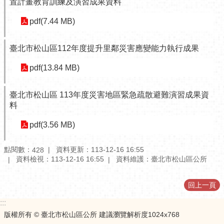
置計畫教育訓練及演習成果資料
訊
公
pdf(7.44 MB)
開
防
臺北市松山區112年度提升里鄰災害應變能力執行成果
救
pdf(13.84 MB)
災
資
訊
臺北市松山區 113年度災害地區緊急疏散避難演習成果資
網
料
（The
Information
pdf(3.56 MB)
of
Disaster
Prevention）
點閱數：
資料更新：113-12-16 16:55
428
資料檢視：113-12-16 16:55
資料維護：臺北市松山區公所
觀
光
回上一頁
休
閒
:::
版權所有 © 臺北市松山區公所 建議瀏覽解析度1024x768
網