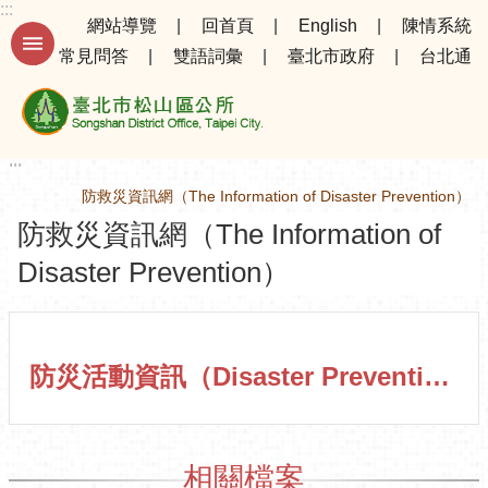
:::
跳到主要內容區塊
網站導覽
回首頁
English
陳情系統
常見問答
雙語詞彙
臺北市政府
台北通
進
階
搜
尋
:::
:::
首頁
防救災資訊網（The Information of Disaster Prevention）
防救災資訊網（The Information of
公
告
Disaster Prevention）
資
訊
選
防災活動資訊（Disaster Prevention Events）
務
專
區
機
相關檔案
關