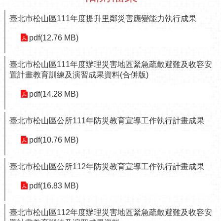
介
臺北市松山區111年度提升里鄰災害應變能力執行成果
紹
pdf(12.76 MB)
認
識
松
臺北市松山區111年度辦理災害地區緊急疏散避難及收容安
山
置計畫教育訓練及演習成果資料(合併版)
為
pdf(14.28 MB)
民
服
臺北市松山區公所111年防災教育宣導工作執行計畫成果
務
pdf(10.76 MB)
鄰
里
資
臺北市松山區公所112年防災教育宣導工作執行計畫成果
訊
pdf(16.83 MB)
政
府
臺北市松山區112年度辦理災害地區緊急疏散避難及收容安
資