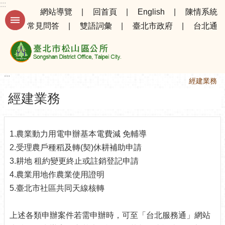
:::
跳到主要內容區塊
網站導覽
回首頁
English
陳情系統
常見問答
雙語詞彙
臺北市政府
台北通
進
階
搜
尋
:::
:::
首頁
為民服務
經建業務
經建業務
公
告
資
1.農業動力用電申辦基本電費減 免輔導
訊
2.受理農戶種稻及轉(契)休耕補助申請
選
3.耕地 租約變更終止或註銷登記申請
務
4.農業用地作農業使用證明
專
5.臺北市社區共同天線核轉
區
機
上述各類申辦案件若需申辦時，可至「台北服務通」網站
關