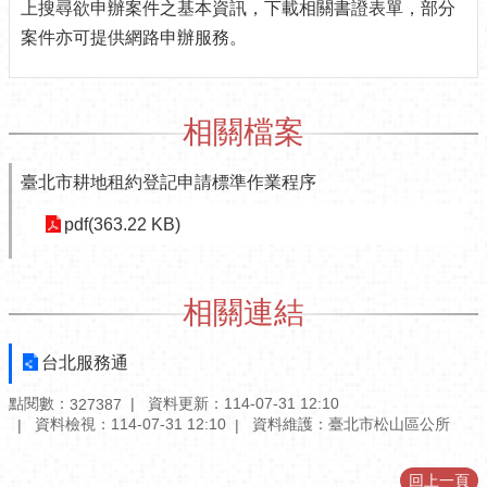
上搜尋欲申辦案件之基本資訊，下載相關書證表單，部分
介
案件亦可提供網路申辦服務。
紹
認
識
相關檔案
松
山
臺北市耕地租約登記申請標準作業程序
為
pdf(363.22 KB)
民
服
務
相關連結
鄰
里
台北服務通
資
訊
點閱數：
資料更新：114-07-31 12:10
327387
資料檢視：114-07-31 12:10
資料維護：臺北市松山區公所
政
府
資
回上一頁