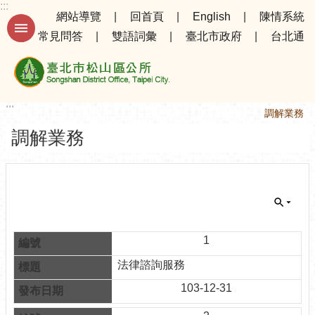
:::
跳到主要內容區塊
網站導覽
回首頁
English
陳情系統
常見問答
雙語詞彙
臺北市政府
台北通
進
階
搜
尋
:::
:::
首頁
為民服務
調解業務
調解業務
公
告
資
訊
選
務
1
專
法律諮詢服務
區
103-12-31
機
關