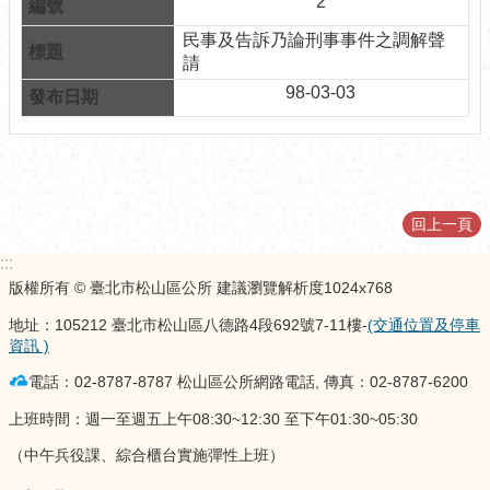
2
介
民事及告訴乃論刑事事件之調解聲
紹
請
認
98-03-03
識
松
山
為
回上一頁
民
服
:::
務
版權所有 © 臺北市松山區公所 建議瀏覽解析度1024x768
鄰
地址：105212 臺北市松山區八德路4段692號7-11樓-
(交通位置及停車
里
資訊 )
資
電話：02-8787-8787 松山區公所網路電話, 傳真：02-8787-6200
訊
上班時間：週一至週五上午08:30~12:30 至下午01:30~05:30
政
（中午兵役課、綜合櫃台實施彈性上班）
府
資