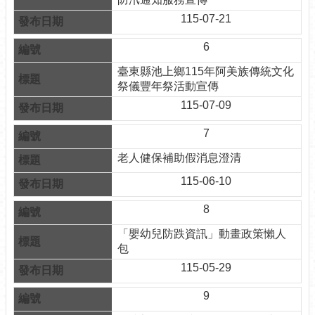
訊
115-07-21
公
開
6
防
臺東縣池上鄉115年阿美族傳統文化
救
祭儀豐年祭活動宣傳
災
115-07-09
資
訊
7
網
（The
老人健保補助假消息澄清
Information
115-06-10
of
Disaster
Prevention）
8
「嬰幼兒防跌資訊」動畫政策懶⼈
觀
包
光
115-05-29
休
閒
9
網