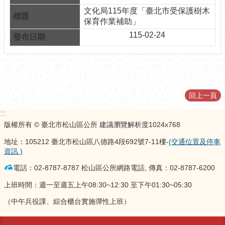
計
文化局115年度「臺北市受保護樹木
資
保育作業補助」
料
115-02-24
專
區
開
放
資
回上一頁
料
專
:::
區
版權所有 © 臺北市松山區公所 建議瀏覽解析度1024x768
地址：105212 臺北市松山區八德路4段692號7-11樓-
(交通位置及停車
個
資訊 )
人
資
電話：02-8787-8787 松山區公所網路電話, 傳真：02-8787-6200
料
保
上班時間：週一至週五上午08:30~12:30 至下午01:30~05:30
護
（中午兵役課、綜合櫃台實施彈性上班）
專
區
更新日期
115-08-09