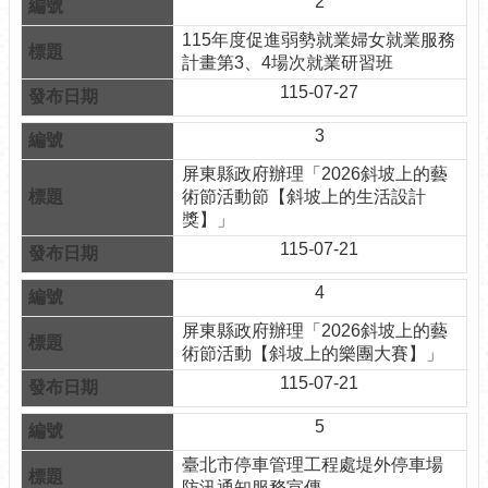
2
介
115年度促進弱勢就業婦女就業服務
紹
計畫第3、4場次就業研習班
認
115-07-27
識
松
3
山
屏東縣政府辦理「2026斜坡上的藝
術節活動節【斜坡上的生活設計
為
獎】」
民
115-07-21
服
務
4
鄰
屏東縣政府辦理「2026斜坡上的藝
里
術節活動【斜坡上的樂團大賽】」
資
115-07-21
訊
5
政
府
臺北市停車管理工程處堤外停車場
資
防汛通知服務宣傳