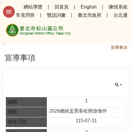
:::
跳到主要內容區塊
網站導覽
回首頁
English
陳情系統
常見問答
雙語詞彙
臺北市政府
台北通
進
階
搜
尋
:::
:::
首頁
公告資訊
宣導事項
宣導事項
公
告
資
訊
選
務
1
專
2026總統盃黑客松開放徵件
區
115-07-31
機
關