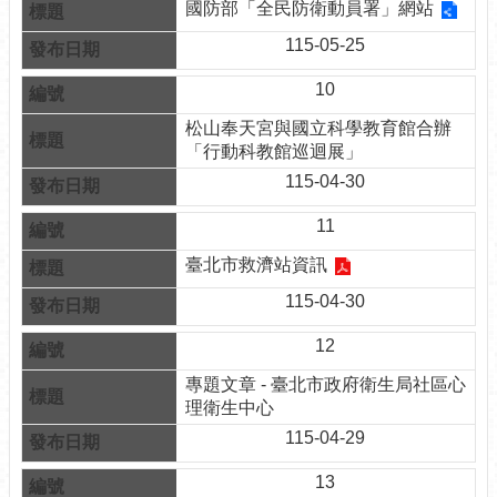
國防部「全民防衛動員署」網站
網
相
115-05-25
連
10
申
松山奉天宮與國立科學教育館合辦
請
「行動科教館巡迴展」
案
115-04-30
件-
台
11
北
服
臺北市救濟站資訊
務
通
115-04-30
無
12
障
專題文章 - 臺北市政府衛生局社區心
礙
理衛生中心
專
115-04-29
區
13
統