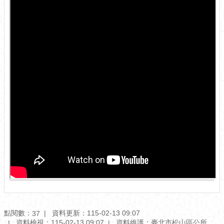
介
紹
認
識
松
山
為
民
服
務
鄰
里
資
訊
政
府
點閱數：
資料更新：115-02-13 09:07
37
資
資料檢視：115-02-13 09:07
資料維護：臺北市松山區公所