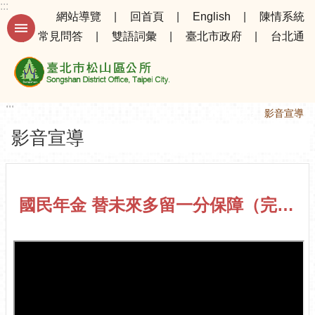
:::
跳到主要內容區塊
網站導覽
回首頁
English
陳情系統
常見問答
雙語詞彙
臺北市政府
台北通
進
階
搜
尋
:::
:::
首頁
影音宣導
影音宣導
公
告
資
訊
國民年金 替未來多留一分保障（完整版）
選
務
專
區
機
關