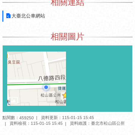
相關連結
計
資
料
大臺北公車網站
專
區
相關圖片
開
放
資
料
專
區
個
人
資
料
保
護
點閱數：
資料更新：
115-01-15 15:45
459250
專
資料檢視：
115-01-15 15:45
資料維護：
臺北市松山區公所
區