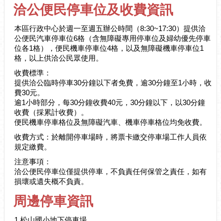
訊
洽公便民停車位及收費資訊
公
開
本區行政中心於週一至週五辦公時間（8:30~17:30）提供洽
公便民汽車停車位6格（含無障礙專用停車位及婦幼優先停車
防
位各1格），便民機車停車位4格，以及無障礙機車停車位1
救
格，以上供洽公民眾使用。
災
收費標準：
資
提供洽公臨時停車30分鐘以下者免費，逾30分鐘至1小時，收
訊
費30元。
網
逾1小時部分，每30分鐘收費40元，30分鐘以下，以30分鐘
（The
收費（採累計收費）。
Information
便民機車停車格位及無障礙汽車、機車停車格位均免收費。
of
收費方式：於離開停車場時，將票卡繳交停車場工作人員依
Disaster
Prevention）
規定繳費。
注意事項：
觀
洽公便民停車位僅提供停車，不負責任何保管之責任，如有
光
損壞或遺失概不負責。
休
周邊停車資訊
閒
網
1.松山國小地下停車場