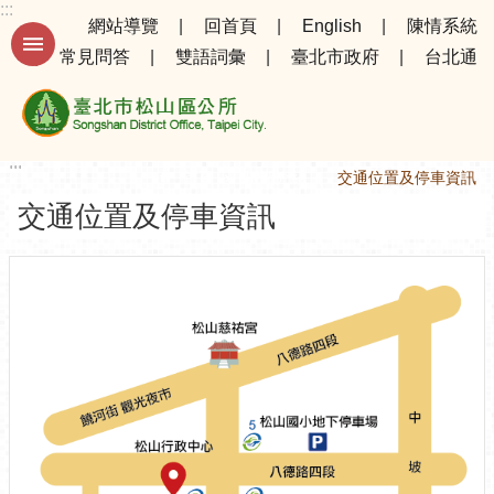
:::
跳到主要內容區塊
網站導覽
回首頁
English
陳情系統
常見問答
雙語詞彙
臺北市政府
台北通
進
階
搜
尋
:::
:::
首頁
機關介紹
交通位置及停車資訊
交通位置及停車資訊
公
告
資
訊
選
務
專
區
機
關