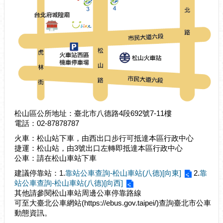
介
紹
認
識
松
山
為
民
松山區公所地址：臺北市八德路4段692號7-11樓
服
電話：02-87878787
務
火車：松山站下車，由西出口步行可抵達本區行政中心
鄰
捷運：松山站，由3號出口左轉即抵達本區行政中心
里
公車：請在松山車站下車
資
建議停靠站：1.
靠站公車查詢-松山車站(八德)[向東]
2.
靠
訊
站公車查詢-松山車站(八德)[向西]
其他請參閱松山車站周邊公車停靠路線
政
可至大臺北公車網站(https://ebus.gov.taipei/)查詢臺北市公車
府
動態資訊。
資