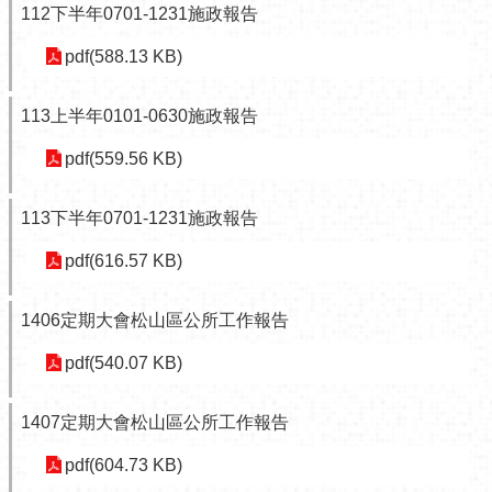
計
112下半年0701-1231施政報告
資
pdf(588.13 KB)
料
專
區
113上半年0101-0630施政報告
開
pdf(559.56 KB)
放
資
113下半年0701-1231施政報告
料
專
pdf(616.57 KB)
區
個
1406定期大會松山區公所工作報告
人
資
pdf(540.07 KB)
料
保
1407定期大會松山區公所工作報告
護
專
pdf(604.73 KB)
區