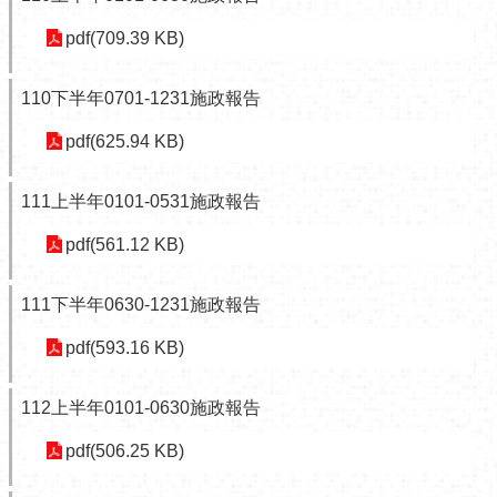
網
pdf(709.39 KB)
相
連
110下半年0701-1231施政報告
申
請
pdf(625.94 KB)
案
件-
111上半年0101-0531施政報告
台
北
pdf(561.12 KB)
服
務
通
111下半年0630-1231施政報告
無
pdf(593.16 KB)
障
礙
112上半年0101-0630施政報告
專
區
pdf(506.25 KB)
統