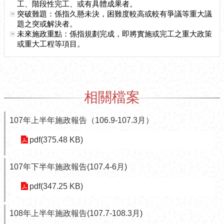
工、階段性完工、或有具體成果者。
介
突破難題：係指久懸未決，困難度較高或較有爭議等重大議
紹
題之突或解決者。
未來施政重點：係指規劃完成，即將實施或完工之重大政策
認
或重大工程等項目。
識
松
山
為
相關檔案
民
服
107年上半年施政報告（106.9-107.3月）
務
pdf(375.48 KB)
鄰
里
107年下半年施政報告(107.4-6月)
資
訊
pdf(347.25 KB)
政
府
108年上半年施政報告(107.7-108.3月)
資