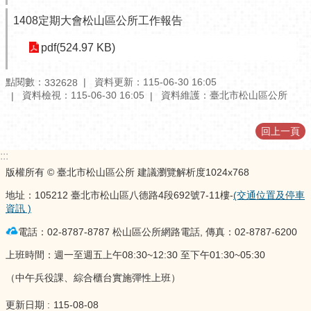
性
1408定期大會松山區公所工作報告
別
平
pdf(524.97 KB)
等
專
點閱數：
資料更新：
115-06-30 16:05
332628
區
資料檢視：
115-06-30 16:05
資料維護：
臺北市松山區公所
業
回上一頁
務
推
:::
動
版權所有 © 臺北市松山區公所 建議瀏覽解析度1024x768
成
果
地址：105212 臺北市松山區八德路4段692號7-11樓-
(交通位置及停車
資訊 )
電
電話：02-8787-8787 松山區公所網路電話, 傳真：02-8787-6200
子
公
上班時間：週一至週五上午08:30~12:30 至下午01:30~05:30
告
（中午兵役課、綜合櫃台實施彈性上班）
欄
更新日期
115-08-08