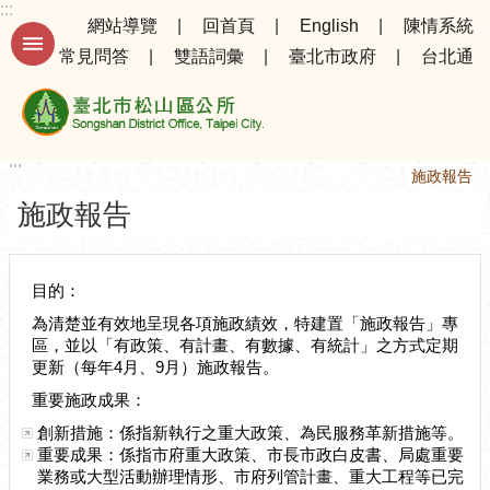
:::
跳到主要內容區塊
網站導覽
回首頁
English
陳情系統
常見問答
雙語詞彙
臺北市政府
台北通
進
階
搜
尋
:::
:::
首頁
機關介紹
施政報告
施政報告
公
告
資
目的：
訊
為清楚並有效地呈現各項施政績效，特建置「施政報告」專
區，並以「有政策、有計畫、有數據、有統計」之方式定期
選
更新（每年4月、9月）施政報告。
務
專
重要施政成果：
區
創新措施：係指新執行之重大政策、為民服務革新措施等。
重要成果：係指市府重大政策、市長市政白皮書、局處重要
機
業務或大型活動辦理情形、市府列管計畫、重大工程等已完
關