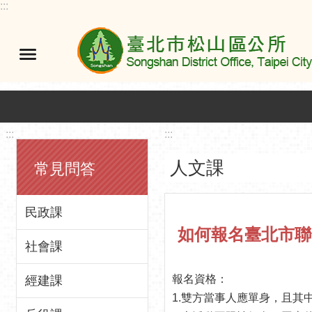
:::
跳到主要內容區塊
:::
:::
人文課
常見問答
民政課
如何報名臺北市聯
社會課
報名資格：
經建課
1.雙方當事人應單身，且其