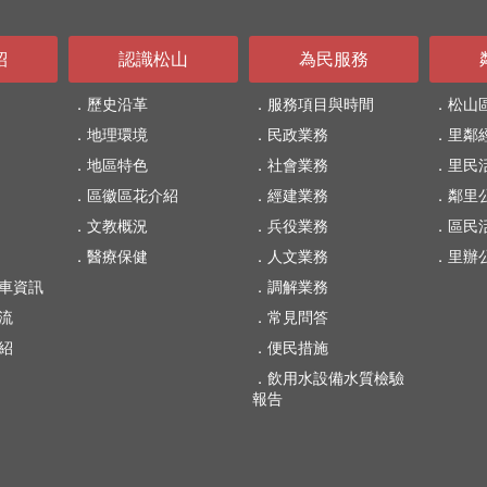
紹
認識松山
為民服務
歷史沿革
服務項目與時間
松山
地理環境
民政業務
里鄰
地區特色
社會業務
里民
區徽區花介紹
經建業務
鄰里
文教概況
兵役業務
區民
醫療保健
人文業務
里辦
車資訊
調解業務
流
常見問答
紹
便民措施
飲用水設備水質檢驗
報告