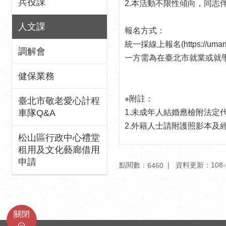
兵役課
2.本活動不限性傾向，同志
人文課
報名方式：
統一採線上報名(https://
調解會
一方需為在臺北市就業或就
健保業務
※附註：
臺北市敬老愛心計程
車隊Q&A
1.未成年人結婚應檢附法定
2.外籍人士請附護照影本
松山區行政中心禮堂
租用及文化藝廊借用
申請
點閱數：
資料更新：108-01
6460
關閉