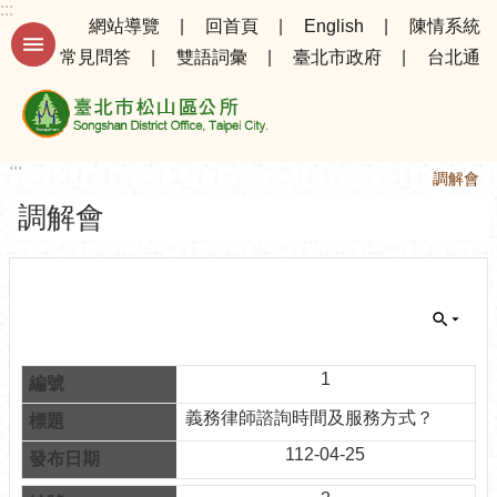
:::
跳到主要內容區塊
網站導覽
回首頁
English
陳情系統
常見問答
雙語詞彙
臺北市政府
台北通
進
階
搜
尋
:::
:::
首頁
為民服務
常見問答
調解會
調解會
公
告
資
訊
選
務
1
專
義務律師諮詢時間及服務方式？
區
112-04-25
機
關