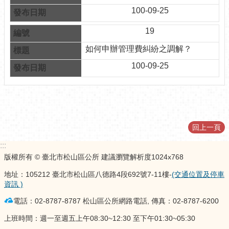
100-09-25
性
別
19
平
等
如何申辦管理費糾紛之調解？
專
100-09-25
區
業
務
推
動
回上一頁
成
果
:::
版權所有 © 臺北市松山區公所 建議瀏覽解析度1024x768
電
子
地址：105212 臺北市松山區八德路4段692號7-11樓-
(交通位置及停車
資訊 )
公
告
電話：02-8787-8787 松山區公所網路電話, 傳真：02-8787-6200
欄
上班時間：週一至週五上午08:30~12:30 至下午01:30~05:30