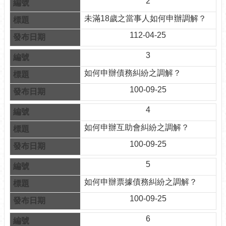
2
介
未滿18歲之當事人如何申辦調解？
紹
112-04-25
認
識
3
松
如何申辦債務糾紛之調解？
山
100-09-25
為
民
4
服
務
如何申辦互助會糾紛之調解？
100-09-25
鄰
里
5
資
訊
如何申辦票據債務糾紛之調解？
100-09-25
政
府
6
資