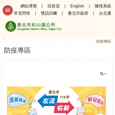
:::
跳到主要內容區塊
網站導覽
回首頁
English
陳情系統
常見問答
雙語詞彙
臺北市政府
台北通
進
階
搜
尋
:::
:::
首頁
防疫專區
防疫專區
公
告
資
訊
選
務
公
專
11
區
01
14
機
關