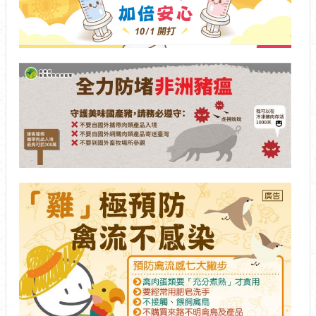
介
紹
認
非
識
松
11
山
10
23
為
民
服
務
禽
鄰
11
里
10
資
22
訊
政
府
資