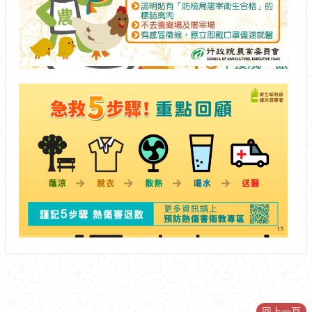
訊
公
開
防
救
預
災
資
10
訊
08
30
網
（The
Information
of
Disaster
Prevention）
觀
光
休
閒
網
回上一頁