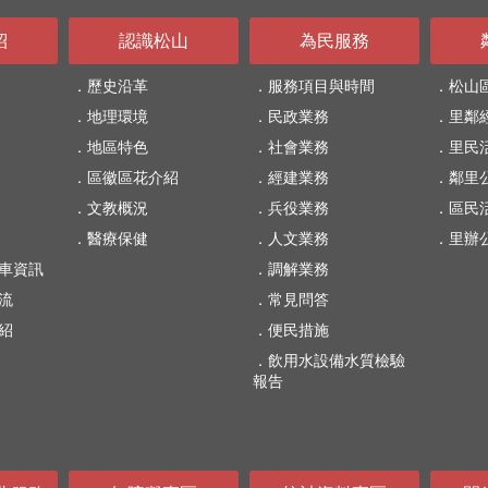
紹
認識松山
為民服務
歷史沿革
服務項目與時間
松山
地理環境
民政業務
里鄰
地區特色
社會業務
里民
區徽區花介紹
經建業務
鄰里
文教概況
兵役業務
區民
醫療保健
人文業務
里辦
車資訊
調解業務
流
常見問答
紹
便民措施
飲用水設備水質檢驗
報告