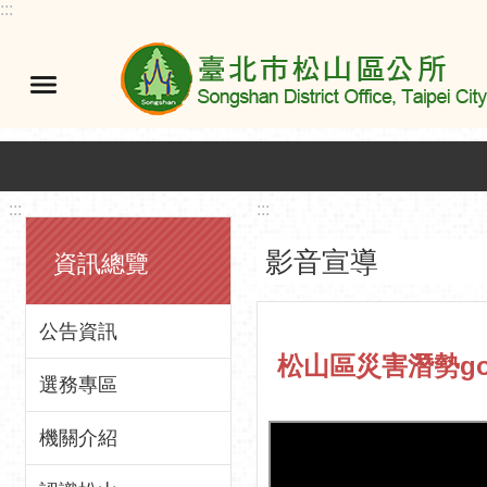
:::
跳到主要內容區塊
:::
:::
影音宣導
資訊總覽
公告資訊
松山區災害潛勢go
選務專區
機關介紹