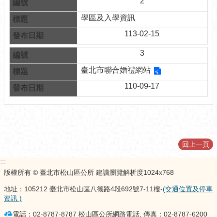
2
介
學區及入學資訊
紹
113-02-15
認
識
3
松
臺北市聯合婚禮網站
山
110-09-17
為
民
服
務
鄰
回上一頁
里
:::
資
訊
版權所有 © 臺北市松山區公所 建議瀏覽解析度1024x768
地址：105212 臺北市松山區八德路4段692號7-11樓-
(交通位置及停車
政
資訊 )
府
資
電話：02-8787-8787 松山區公所網路電話, 傳真：02-8787-6200