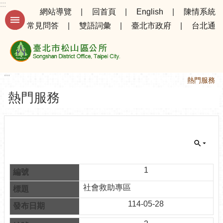
:::
跳到主要內容區塊
網站導覽
回首頁
English
陳情系統
常見問答
雙語詞彙
臺北市政府
台北通
進
階
搜
尋
:::
:::
首頁
熱門服務
熱門服務
公
告
資
訊
選
務
1
專
社會救助專區
區
114-05-28
機
關