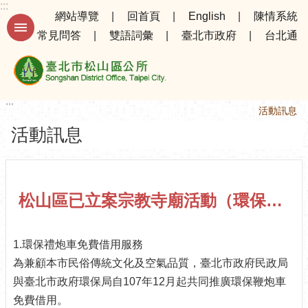
:::
跳到主要內容區塊
網站導覽
回首頁
English
陳情系統
常見問答
雙語詞彙
臺北市政府
台北通
進
階
搜
尋
:::
:::
首頁
公告資訊
活動訊息
活動訊息
公
告
資
訊
松山區已立案宗教寺廟活動（環保禮炮車免費借用服務）
選
務
1.環保禮炮車免費借用服務
專
為兼顧本市民俗傳統文化及空氣品質，臺北市政府民政局
區
與臺北市政府環保局自107年12月起共同推廣環保鞭炮車
機
免費借用。
關