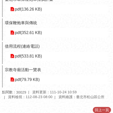
訊
公
pdf(136.26 KB)
開
環保鞭炮車與傳統
防
救
pdf(352.61 KB)
災
資
訊
借用流程(連絡電話)
網
（The
pdf(533.81 KB)
Information
of
宗教寺廟活動一覽表
Disaster
Prevention）
pdf(79.79 KB)
觀
光
點閱數：
資料更新：111-10-24 10:59
30029
休
資料檢視：112-08-23 08:00
資料維護：臺北市松山區公所
閒
回上一頁
網