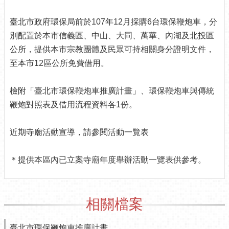
介
紹
臺北市政府環保局前於107年12月採購6台環保鞭炮車，分
別配置於本市信義區、中山、大同、萬華、內湖及北投區
認
公所，提供本市宗教團體及民眾可持相關身分證明文件，
識
至本市12區公所免費借用。
松
山
檢附「臺北市環保鞭炮車推廣計畫」、環保鞭炮車與傳統
為
鞭炮對照表及借用流程資料各1份。
民
服
務
近期寺廟活動宣導，請參閱活動一覽表
鄰
＊提供本區內已立案寺廟年度舉辦活動一覽表供參考。
里
資
訊
相關檔案
政
府
資
臺北市環保鞭炮車推廣計畫