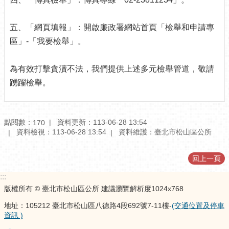
訊
公
五、「網頁填報」：開啟廉政署網站首頁「檢舉和申請專
開
區」-「我要檢舉」。
防
救
為有效打擊貪瀆不法，我們提供上述多元檢舉管道，敬請
災
資
踴躍檢舉。
訊
網
（The
點閱數：
資料更新：113-06-28 13:54
170
Information
資料檢視：113-06-28 13:54
資料維護：臺北市松山區公所
of
Disaster
Prevention）
回上一頁
觀
:::
光
版權所有 © 臺北市松山區公所 建議瀏覽解析度1024x768
休
閒
地址：105212 臺北市松山區八德路4段692號7-11樓-
(交通位置及停車
資訊 )
網