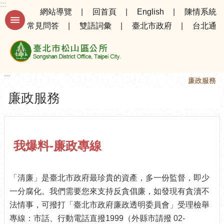
:::
跳到主要內容區塊
網站導覽
回首頁
English
陳情系統
常見問答
雙語詞彙
臺北市政府
台北通
進
階
搜
尋
:::
:::
首頁
廉政服務
廉政服務
公
告
資
訊
我爆料-廉政專線
選
務
「清廉」是臺北市政府最珍貴的資產，多一份監督，即少
專
一分腐化。我們需要您來支持反貪倡廉，如發現有貪瀆不
區
法情事，可撥打「臺北市政府廉政透明委員會」受理檢舉
機
專線：市話、行動電話直撥1999（外縣市請撥 02-
關