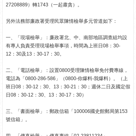
27208889）轉1743（一起肅貪）。
介
紹
另外法務部廉政署受理民眾陳情檢舉多元管道如下：
認
識
一、「現場檢舉」：廉政署北、中、南部地區調查組均設
松
山
有專人負責受理現場檢舉事項，時間為上班日08：30-
12：30及13：30-17：30。
為
民
服
二、「電話檢舉」：設置0800受理陳情檢舉免付費專線，
務
電話為「0800-286-586」（0800-你爆料-我爆料）。（上
班日08：30-12：30、13：30-21：30；週休二日及國定假
鄰
日08：30-12：30、13：30-17：30）
里
資
訊
三、「書面檢舉」：郵政信箱「100006國史館郵局第153
號信箱」。
政
府
資
四、「傳真檢舉」：傳真專線「02-23811234」。