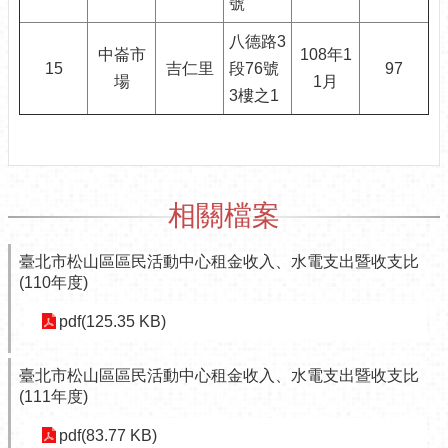
號
性
八德路3
別
中崙市
108年1
平
15
吉仁里
段76號
97
場
1月
等
3樓之1
專
區
業
務
相關檔案
推
動
成
臺北市松山區區民活動中心租金收入、水電支出暨收支比
果
(110年度)
電
pdf(125.35 KB)
子
公
臺北市松山區區民活動中心租金收入、水電支出暨收支比
告
(111年度)
欄
pdf(83.77 KB)