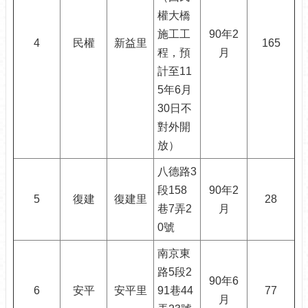
訊
權大橋
公
施工工
90年2
開
4
民權
新益里
165
程，預
月
防
計至11
救
5年6月
災
30日不
資
訊
對外開
網
放）
（The
Information
八德路3
of
段158
90年2
Disaster
5
復建
復建里
28
Prevention）
巷7弄2
月
0號
觀
光
南京東
休
路5段2
閒
90年6
6
安平
安平里
91巷44
77
月
網