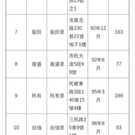
弄23號
網
之1
相
連
光復北
路230
92年12
申
7
龍田
龍田里
163
巷21號
月
請
案
地下1樓
件-
台
市民大
92年6
北
8
復盛
復盛里
道5段9
77
月
服
9號
務
通
民權東
路3段1
95年3
無
9
民有
民有里
289
40巷15
月
障
礙
號4樓
專
區
三民路3
96年8
10
自強
自強里
5巷9號
93
月
統