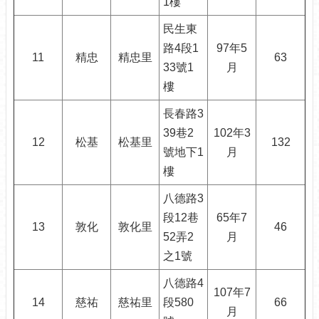
1樓
計
資
民生東
料
路4段1
97年5
專
11
精忠
精忠里
63
區
33號1
月
樓
開
放
長春路3
資
39巷2
102年3
料
12
松基
松基里
132
號地下1
月
專
樓
區
八德路3
個
人
段12巷
65年7
13
敦化
敦化里
46
資
52弄2
月
料
之1號
保
護
八德路4
專
107年7
14
慈祐
慈祐里
段580
66
區
月