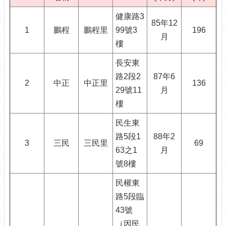
介
健康路3
紹
85年12
1
鵬程
鵬程里
99號3
196
月
認
樓
識
松
長安東
山
路2段2
87年6
2
中正
中正里
136
29號11
月
為
樓
民
服
民生東
務
路5段1
88年2
3
三民
三民里
69
鄰
63之1
月
里
號8樓
資
訊
民權東
路5段臨
政
43號
府
資
（因民