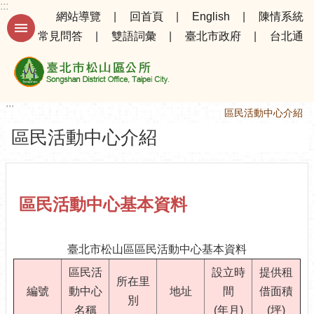
:::
跳到主要內容區塊
網站導覽
回首頁
English
陳情系統
常見問答
雙語詞彙
臺北市政府
台北通
進
階
搜
尋
:::
:::
首頁
鄰里資訊
區民活動中心介紹
區民活動中心介紹
公
告
資
訊
區民活動中心基本資料
選
務
臺北市松山區區民活動中心基本資料
專
區
區民活
設立時
提供租
所在里
編號
動中心
地址
間
借面積
機
別
名稱
(年月)
(坪)
關