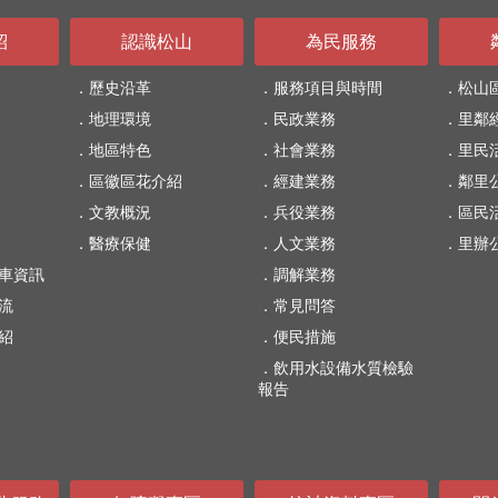
紹
認識松山
為民服務
歷史沿革
服務項目與時間
松山
地理環境
民政業務
里鄰
地區特色
社會業務
里民
區徽區花介紹
經建業務
鄰里
文教概況
兵役業務
區民
醫療保健
人文業務
里辦
車資訊
調解業務
流
常見問答
紹
便民措施
飲用水設備水質檢驗
報告