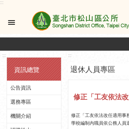
:::
跳到主要內容區塊
:::
:::
退休人員專區
資訊總覽
公告資訊
選務專區
修正「工友依法改任適用事
機關介紹
學校編制內職員依公務人員退