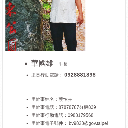
介
紹
認
識
松
山
為
民
華國雄
里長
服
務
0928881898
里長行動電話：
鄰
里
資
里幹事姓名：蔡怡卉
訊
里幹事電話：87878787分機839
政
里幹事行動電話：0988179568
府
里幹事電子郵件：
bv9828@gov.taipei
資