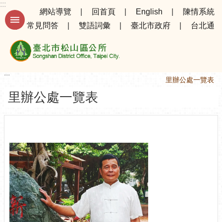
:::
跳到主要內容區塊
網站導覽
回首頁
English
陳情系統
常見問答
雙語詞彙
臺北市政府
台北通
進
階
搜
尋
:::
:::
首頁
鄰里資訊
里辦公處一覽表
里辦公處一覽表
公
告
資
訊
選
務
專
區
機
關