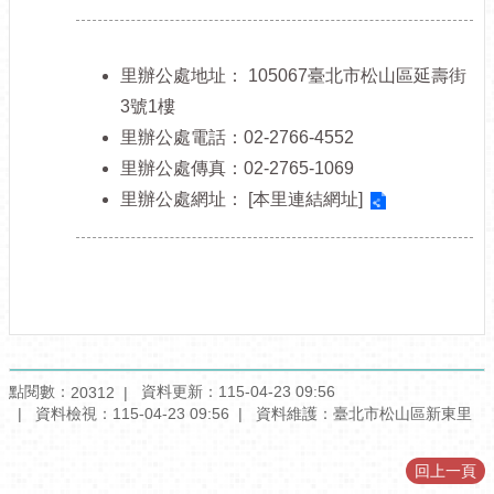
訊
公
開
里辦公處地址：
105067臺北市松山區延壽街
防
3號1樓
救
里辦公處電話：02-2766-4552
災
里辦公處傳真：02-2765-1069
資
訊
里辦公處網址：
[本里連結網址]
網
（The
Information
of
Disaster
Prevention）
觀
點閱數：
資料更新：115-04-23 09:56
20312
光
資料檢視：115-04-23 09:56
資料維護：臺北市松山區新東里
休
閒
回上一頁
網