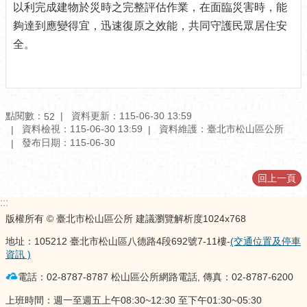
以利完成建物於災時之完整評估作業，在面臨災害時，能
訊
公
夠達到應變得宜，迅速復原之效能，共同守護民眾居住安
開
全。
防
救
災
資
點閱數：
資料更新：115-06-30 13:59
52
訊
資料檢視：115-06-30 13:59
資料維護：臺北市松山區公所
網
發布日期：115-06-30
（The
Information
of
回上一頁
Disaster
:::
Prevention）
版權所有 © 臺北市松山區公所 建議瀏覽解析度1024x768
觀
地址：105212 臺北市松山區八德路4段692號7-11樓-
(交通位置及停車
光
資訊 )
休
閒
電話：02-8787-8787 松山區公所網路電話, 傳真：02-8787-6200
上班時間：週一至週五上午08:30~12:30 至下午01:30~05:30
網