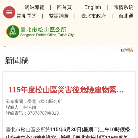
:::
跳到主要內容區塊
網站導覽
回首頁
English
陳情系統
常見問答
雙語詞彙
臺北市政府
台北通
進
階
搜
尋
:::
:::
首頁
公告資訊
新聞稿
新聞稿
公
告
資
訊
115年度松山區災害後危險建物緊急評估作業人員動員演練
選
發布機關：臺北市松山區公所
務
聯絡人：林泳翔
專
聯絡資訊：87878787轉813
區
臺北市松山區公所於
115年6月30日(星期二)上午10時假松
機
關
山行政中心10樓會議室，辦理「臺北市松山區115年度災