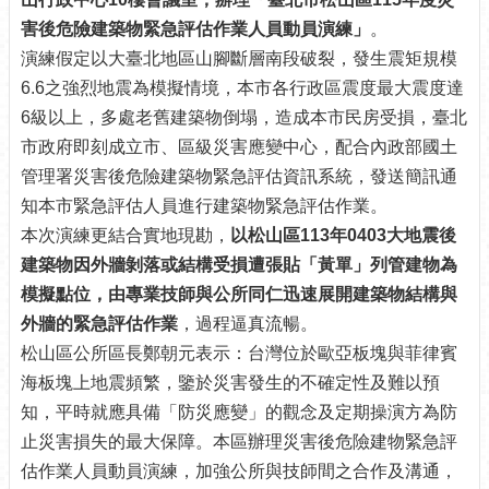
介
害後危險建築物緊急評估作業人員動員演練」
。
紹
演練假定以大臺北地區山腳斷層南段破裂，發生震矩規模
6.6之強烈地震為模擬情境，本市各行政區震度最大震度達
認
識
6級以上，多處老舊建築物倒塌，造成本市民房受損，臺北
松
市政府即刻成立市、區級災害應變中心，配合內政部國土
山
管理署災害後危險建築物緊急評估資訊系統，發送簡訊通
為
知本市緊急評估人員進行建築物緊急評估作業。
民
本次演練更結合實地現勘，
以松山區113年0403大地震後
服
建築物因外牆剝落或結構受損遭張貼「黃單」列管建物為
務
模擬點位，由專業技師與公所同仁迅速展開建築物結構與
鄰
外牆的緊急評估作業
，過程逼真流暢。
里
松山區公所區長鄭朝元表示：台灣位於歐亞板塊與菲律賓
資
海板塊上地震頻繁，鑒於災害發生的不確定性及難以預
訊
知，平時就應具備「防災應變」的觀念及定期操演方為防
政
止災害損失的最大保障。本區辦理災害後危險建物緊急評
府
估作業人員動員演練，加強公所與技師間之合作及溝通，
資