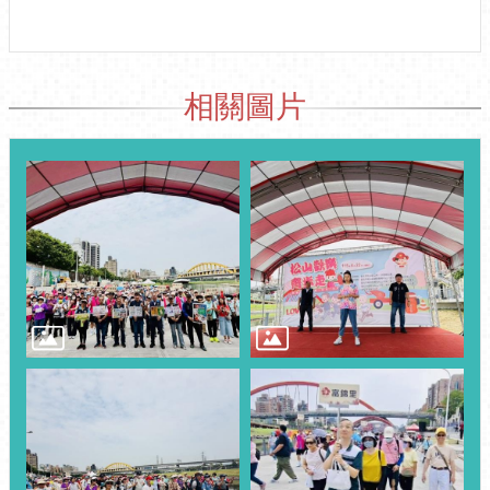
訊
公
開
相關圖片
防
救
災
資
訊
網
（The
Information
of
Disaster
Prevention）
觀
光
休
閒
網