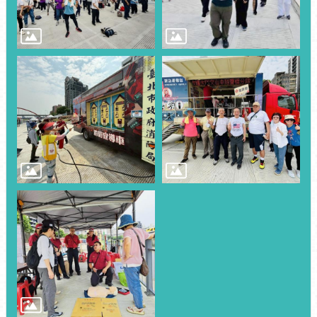
網
相
連
申
請
案
件-
台
北
服
務
通
無
障
礙
專
區
統