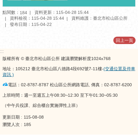
計
資
點閱數：
資料更新：115-04-28 15:44
184
料
資料檢視：115-04-28 15:44
資料維護：臺北市松山區公所
專
發布日期：115-04-22
區
回上一頁
開
放
:::
資
版權所有 © 臺北市松山區公所 建議瀏覽解析度1024x768
料
專
地址：105212 臺北市松山區八德路4段692號7-11樓-
(交通位置及停車
區
資訊 )
電話：02-8787-8787 松山區公所網路電話, 傳真：02-8787-6200
個
人
上班時間：週一至週五上午08:30~12:30 至下午01:30~05:30
資
（中午兵役課、綜合櫃台實施彈性上班）
料
保
更新日期
115-08-08
護
瀏覽人次
185
專
區