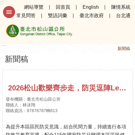
:::
跳到主要內容區塊
網站導覽
回首頁
English
陳情系統
常見問答
雙語詞彙
臺北市政府
台北通
進
階
搜
尋
:::
:::
首頁
公告資訊
新聞稿
新聞稿
公
告
資
訊
2026松山歡樂齊步走，防災逗陣Let's Go
選
發布機關：臺北市松山區公所
務
聯絡人：林泳翔
專
聯絡資訊：87878787轉813
區
為提升本區區民防災意識，結合民間力量，持續進行各項
機
關
防救災教育宣導，配合115年國家防災日辦理本區區民健