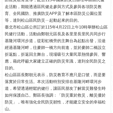
介
走活動，期能透過區民健走參與方式及參與各項防災教
紹
育、全民國防、推廣防災APP及了解本區防災公園位置
等，達到松山區民防災ㄧ起動起來的目的。
認
識
臺北市松山區公所訂於115年4月22日上午10時舉辦松山區
松
民健行活動，活動由鄭朝元區長及各里里長里民共同步行
山
基隆河環河步道，從彩虹橋旁的主舞台為起點出發，沿途
為
經過基隆河畔，往麥帥一橋方向前進，並於麥帥二橋設立
民
折返點，折返回主舞台，現場吸引大量民眾熱情參與、響
服
應，藉此呼籲大家建立正確的防災常識，達到全民防災之
務
目的。
鄰
松山區區長鄭朝元表示，防災教育不應只是口號，而是要
里
落實於日常生活。本次活動特別安排在基隆河畔環河步
資
道，希望透過輕鬆的健行，讓區民朋友了解當災難發生時
訊
如何保護自己。鄭區長強調：「防災重於救災，離災優於
政
防災」，唯有強化全民防災韌性，才能建立安全的幸福松
府
山。
資