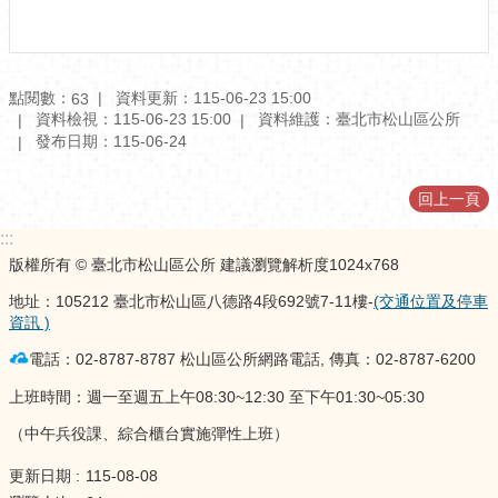
訊
公
開
點閱數：
資料更新：115-06-23 15:00
63
防
資料檢視：115-06-23 15:00
資料維護：臺北市松山區公所
救
發布日期：115-06-24
災
資
回上一頁
訊
網
:::
（The
版權所有 © 臺北市松山區公所 建議瀏覽解析度1024x768
Information
of
地址：105212 臺北市松山區八德路4段692號7-11樓-
(交通位置及停車
Disaster
資訊 )
Prevention）
電話：02-8787-8787 松山區公所網路電話, 傳真：02-8787-6200
觀
上班時間：週一至週五上午08:30~12:30 至下午01:30~05:30
光
休
（中午兵役課、綜合櫃台實施彈性上班）
閒
更新日期
115-08-08
網