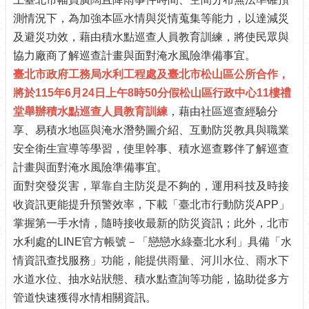
介
測情況下，為加強本區水情與災情蒐集等能力，以達減災
紹
及避災功效，藉由積水點巡查人員教育訓練，將使民眾與
協力廠商了解巡查計畫與面對淹水風險準備事宜。
認
識
臺北市政府工務局水利工程處及臺北市松山區公所合作，
松
將於115年6月24日上午8時50分假松山區行政中心11樓禮
山
堂舉辦積水點巡查人員教育訓練
，藉由社區巡查經驗分
為
享、易積水地區與淹水潛勢圖介紹、互動防災教具與職業
民
安全衛生宣導等學習，使里幹事、積水巡查夥伴了解巡查
服
計畫與面對淹水風險準備事宜。
務
面對突發災害，單靠自主防災是不夠的，運用科技及時接
鄰
收資訊更能提升預警效率，下載「臺北市行動防災APP」
里
掌握第一手水情，隨時接收最新的防災資訊；此外，北市
資
水利處的LINE官方帳號－「戀戀水綠臺北水利」具備「水
訊
情資訊查找服務」功能，能提供雨量、河川水位、雨水下
政
水道水位、抽水站狀態、積水點查詢等功能，協助從多方
府
管道快速獲得水情相關資訊。
資