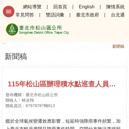
:::
跳到主要內容區塊
網站導覽
回首頁
English
陳情系統
常見問答
雙語詞彙
臺北市政府
台北通
進
階
搜
尋
:::
:::
首頁
公告資訊
新聞稿
新聞稿
公
告
資
訊
115年松山區辦理積水點巡查人員教育訓練
選
發布機關：臺北市松山區公所
務
聯絡人：林泳翔
專
聯絡資訊：87878787轉813
區
鑑於全球氣候變遷效應影響，短延時強降雨事件頻繁，加
機
關
上臺北市幅員廣闊且降雨事件時間、空間分布無法準確預