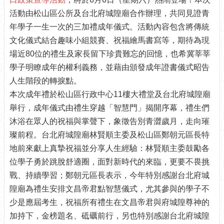
介
活動由松山區公所及台北府城隍廟合作辦理，共同見證青
紹
年學子一生一次的三加禮成年儀式。活動內容包含將傳統
文化儀式結合趣味小組競賽、祝福繪馬書寫等，期待為現
認
識
場近80位的禮生及家長留下珍貴難忘的回憶，也希冀莘莘
松
學子明瞭成年的權利義務，並藉由頒發成年證書儀式昭告
山
人生階段的轉捩點。
為
本次成年禮於松山區行政中心11樓大禮堂及台北府城隍廟
民
舉行，成年儀式由禮生穿越「智慧門」揭開序幕，禮生們
服
沐浴在眾人的祝福與掌聲下，象徵告別青澀歲月，走向璀
務
璨前程。台北府城隍廟林賢順主委及松山區鄭朝元區長特
鄰
地前來獻上真摯祝福並分享人生經驗：林賢順主委鼓勵各
里
位學子勇於跳脫舒適圈，面對新時代的來臨，更要不畏挑
資
戰、持續學習；鄭朝元區長表示，今年特別感謝台北府城
訊
隍廟為禮生安排文昌帝君點智慧儀式，尤其參與的學子不
政
少是應屆考生，祝福所有禮生在文昌帝君與府城隍尊神的
府
加持下，金榜題名、砥礪前行，另也特別感謝台北府城隍
資