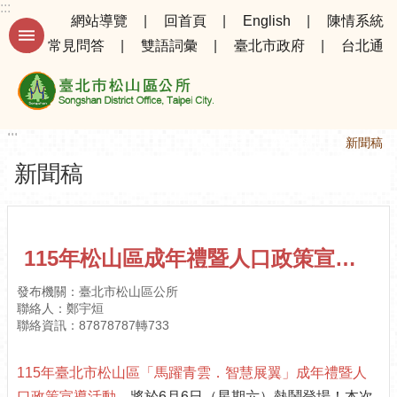
:::
跳到主要內容區塊
網站導覽
回首頁
English
陳情系統
常見問答
雙語詞彙
臺北市政府
台北通
進
階
搜
尋
:::
:::
首頁
公告資訊
新聞稿
新聞稿
公
告
資
訊
115年松山區成年禮暨人口政策宣導活動－成年「三加禮」奉茶孝親恩，台北府城隍文昌福慧賜禮生。
選
發布機關：臺北市松山區公所
務
聯絡人：鄭宇烜
專
聯絡資訊：87878787轉733
區
115年臺北市松山區「馬躍青雲．智慧展翼」成年禮暨人
機
關
口政策宣導活動
，將於6月6日（星期六）熱鬧登場！本次