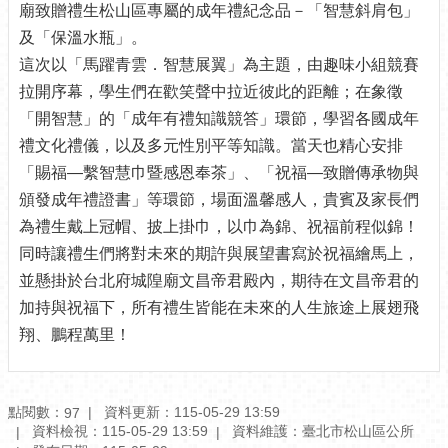
廟致贈禮生松山區專屬的成年禮紀念品－「智慧斜肩包」
訊
公
及「保溫水瓶」。
開
這次以「馬躍青雲．智慧展翼」為主題，由趣味小組競賽
拉開序幕，學生們在歡笑聲中拉近彼此的距離；在象徵
防
救
「開智慧」的「成年有禮知識競答」環節，學習各國成年
災
禮文化禮儀，以及多元性別平等知識。當天也精心安排
資
「賜福—繫智慧巾暨感恩奉茶」、「祝福—致贈傳承物與
訊
頒發成年禮證書」等環節，場面溫馨感人，貴賓及家長們
網
（The
為禮生戴上冠帽、披上掛巾，以巾為錦、祝福前程似錦！
Information
同時讓禮生們將對未來的期許與展望書寫於祝福繪馬上，
of
Disaster
並懸掛於台北府城隍廟文昌帝君殿內，期待在文昌帝君的
Prevention）
加持與祝福下，所有禮生皆能在未來的人生旅途上展翅飛
翔、鵬程萬里！
觀
光
休
閒
點閱數：
資料更新：115-05-29 13:59
97
資料檢視：115-05-29 13:59
資料維護：臺北市松山區公所
網