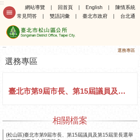
:::
跳到主要內容區塊
網站導覽
回首頁
English
陳情系統
常見問答
雙語詞彙
臺北市政府
台北通
進
階
搜
尋
:::
:::
首頁
選務專區
選務專區
公
告
資
訊
臺北市第9屆市長、第15屆議員及第15屆里長選舉投開票所工作人員登記資料卡
選
務
專
相關檔案
區
機
(松山區)臺北市第9屆市長、第15屆議員及第15屆里長選舉
關