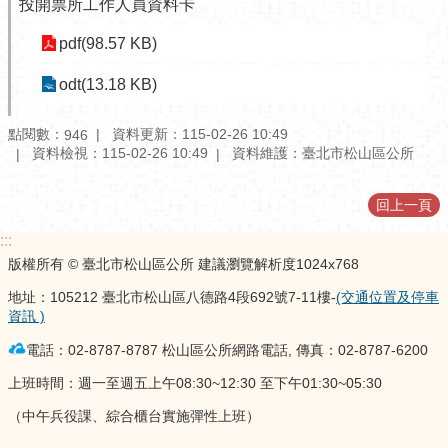
投開票所工作人員資料卡
介
紹
pdf(98.57 KB)
認
odt(13.18 KB)
識
松
點閱數：
資料更新：115-02-26 10:49
946
山
資料檢視：115-02-26 10:49
資料維護：臺北市松山區公所
為
回上一頁
民
服
:::
務
版權所有 © 臺北市松山區公所 建議瀏覽解析度1024x768
鄰
地址：105212 臺北市松山區八德路4段692號7-11樓-
(交通位置及停車
里
資訊 )
資
電話：02-8787-8787 松山區公所網路電話, 傳真：02-8787-6200
訊
上班時間：週一至週五上午08:30~12:30 至下午01:30~05:30
政
（中午兵役課、綜合櫃台實施彈性上班）
府
資