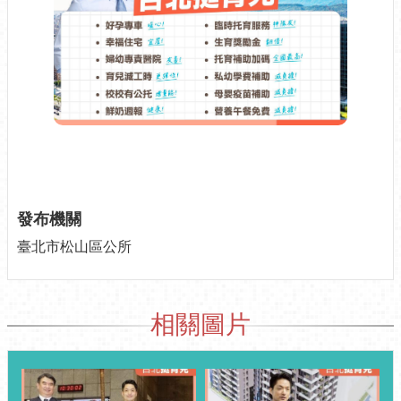
網
相
連
申
請
案
件-
台
北
服
發布機關
務
通
臺北市松山區公所
無
障
礙
相關圖片
專
區
統