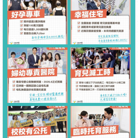
計
資
料
專
區
開
放
資
料
專
區
個
人
資
料
保
護
專
區