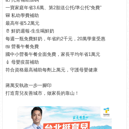
訊
一寶家庭年省3.6萬、第2胎送公托/準公托“免費"
公
🎒 私幼學費補助
開
最高年省5.2萬元
防
🥛 鮮奶週報-生生喝鮮奶
救
每週一瓶免費鮮奶，年省約2千元，20萬學童受惠
災
資
🍱 營養午餐免費
訊
國中小營養午餐全面免費，家長平均年省1萬元
網
💉 母嬰疫苗補助
（The
Information
符合資格最高補助每劑上萬元，守護母嬰健康
of
Disaster
蔣萬安執政一步一腳印
Prevention）
打造育兒友善城市，做家長的靠山！
觀
光
休
閒
網