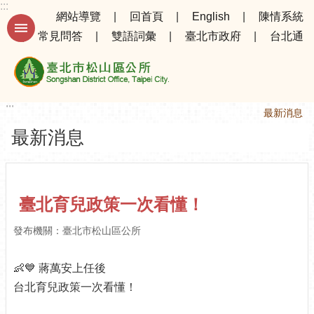
:::
跳到主要內容區塊
網站導覽
回首頁
English
陳情系統
常見問答
雙語詞彙
臺北市政府
台北通
進
階
搜
尋
:::
:::
首頁
公告資訊
最新消息
最新消息
公
告
資
訊
臺北育兒政策一次看懂！
選
發布機關：臺北市松山區公所
務
專
👶💙 蔣萬安上任後
區
台北育兒政策一次看懂！
機
關