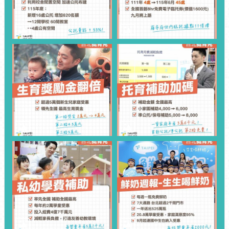
性
別
平
等
專
區
業
務
推
動
成
果
電
子
公
告
欄