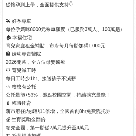
從懷孕到上學，全面提供支持👇
介
紹
🚕 好孕專車
認
每位孕媽咪8000元乘車額度（已服務3萬人、100萬趟）
識
🏠 幸福住宅
松
山
育兒家庭租金補貼，市府每月每胎加碼1,000元!
🏥 婦幼專責醫院
為
2026開幕，全方位母嬰醫療
民
服
⏰ 育兒減工時
務
每日工時少1hr、接送孩子不減薪
👶 校校有公托
鄰
公托量能+53%，盤點校園空間，持續擴充量能！
里
資
🍼 臨時托育
訊
蔣市府任內據點11倍增，全國首創8hr免費臨托券
💰 生育獎勵金翻倍
政
府
領先全國，第一胎從2萬元提升至4萬元
資
💵 托育補助加碼