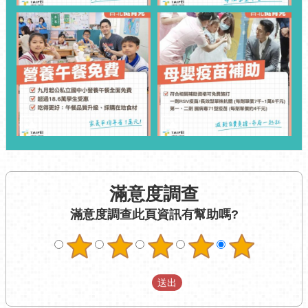
網
站
導
覽
回
首
頁
English
陳
情
系
統
滿意度調查
此頁資訊有幫助嗎?
常
見
問
答
雙