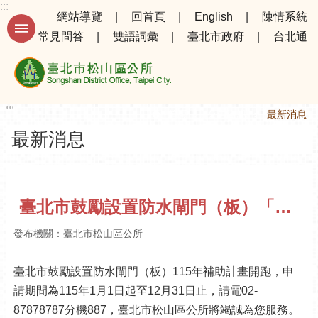
:::
跳到主要內容區塊
網站導覽
回首頁
English
陳情系統
常見問答
雙語詞彙
臺北市政府
台北通
進
階
搜
尋
:::
:::
首頁
公告資訊
最新消息
最新消息
公
告
資
訊
臺北市鼓勵設置防水閘門（板）「115年度專案補助計畫」宣導
選
發布機關：臺北市松山區公所
務
專
臺北市鼓勵設置防水閘門（板）115年補助計畫開跑，申
區
請期間為115年1月1日起至12月31日止，請電02-
機
87878787分機887，臺北市松山區公所將竭誠為您服務。
關