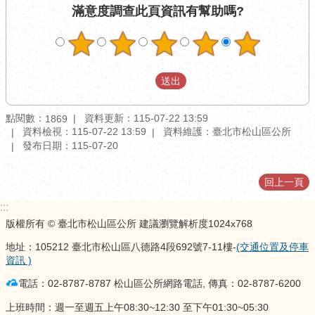
訊
滿意度調查
此頁資訊有幫助嗎?
公
開
防
救
災
資
點閱數：
資料更新：115-07-22 13:59
1869
訊
資料檢視：115-07-22 13:59
資料維護：臺北市松山區公所
網
發布日期：115-07-20
（The
Information
回上一頁
of
Disaster
:::
Prevention）
版權所有 © 臺北市松山區公所 建議瀏覽解析度1024x768
觀
地址：105212 臺北市松山區八德路4段692號7-11樓-
(交通位置及停車
光
資訊 )
休
閒
電話：02-8787-8787 松山區公所網路電話, 傳真：02-8787-6200
上班時間：週一至週五上午08:30~12:30 至下午01:30~05:30
網