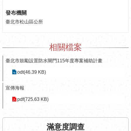
介
紹
發布機關
臺北市松山區公所
認
識
松
山
相關檔案
為
臺北市鼓勵設置防水閘門115年度專案補助計畫
民
服
odt(46.39 KB)
務
鄰
宣傳海報
里
資
pdf(725.63 KB)
訊
政
府
資