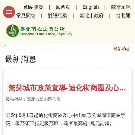
:::
跳到主要內容區塊
網站導覽
回首頁
English
陳情系統
常見問答
雙語詞彙
臺北市政府
台北通
進
階
搜
尋
:::
:::
首頁
公告資訊
最新消息
最新消息
公
告
資
訊
無菸城市政策宣導-迪化街商圈及心中山線形公園周邊商圈
選
發布機關：臺北市松山區公所
務
專
115年8月1日起迪化街商圈及心中山線形公園周邊商圈禁
區
菸，吸菸須至指定吸菸區，違者最高處1萬元罰鍰。
機
關