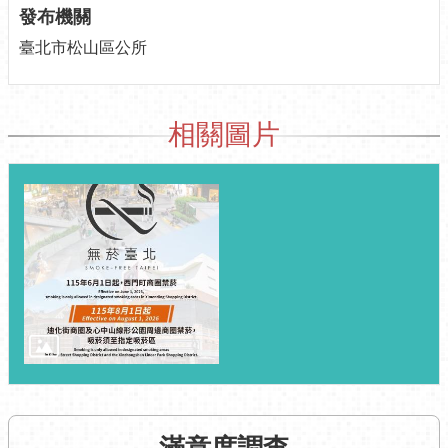
發布機關
介
紹
臺北市松山區公所
認
識
松
相關圖片
山
為
民
服
務
鄰
里
資
訊
政
府
資