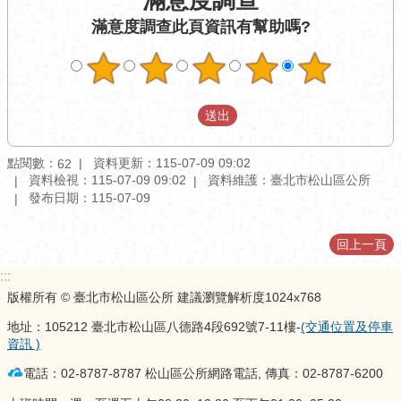
訊
滿意度調查
此頁資訊有幫助嗎?
公
開
防
救
災
資
訊
點閱數：
資料更新：115-07-09 09:02
62
網
資料檢視：115-07-09 09:02
資料維護：臺北市松山區公所
發布日期：115-07-09
（The
Information
of
回上一頁
Disaster
Prevention）
:::
版權所有 © 臺北市松山區公所 建議瀏覽解析度1024x768
觀
光
地址：105212 臺北市松山區八德路4段692號7-11樓-
(交通位置及停車
休
資訊 )
閒
電話：02-8787-8787 松山區公所網路電話, 傳真：02-8787-6200
網