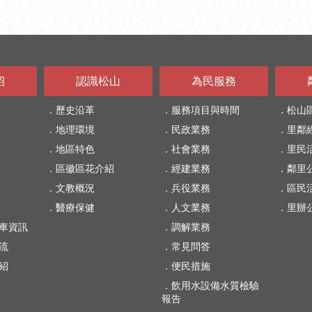
紹
認識松山
為民服務
歷史沿革
服務項目與時間
松山
地理環境
民政業務
里鄰
地區特色
社會業務
里民
區徽區花介紹
經建業務
鄰里
文教概況
兵役業務
區民
醫療保健
人文業務
里辦
車資訊
調解業務
流
常見問答
紹
便民措施
飲用水設備水質檢驗
報告