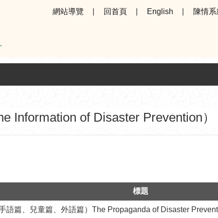
網站導覽
回首頁
English
陳情系
ormation of Disaster Prevention）
標題
童篇、外語篇）The Propaganda of Disaster Prevention Fo