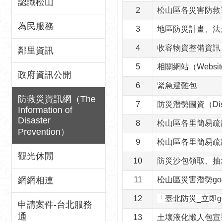
認識松山
2
松山區各災害防救單位
為民服務
3
地區防災計畫、法規、要
4
收容物資整備資訊（Disa
鄰里資訊
5
相關網站（Websit
政府資訊公開
6
緊急避難包
防救災資訊網（The
7
防災潛勢圖資（Disast
Information of
Disaster
8
松山區各里簡易疏
Prevention）
9
松山區各里簡易疏散避難地
觀光休閒
10
防災沙包領取、抽水機借用流
網網相連
11
松山區災害潛勢go
12
「臺北防災_立即
申請案件-台北服務
通
13
土壤液化懶人包宣